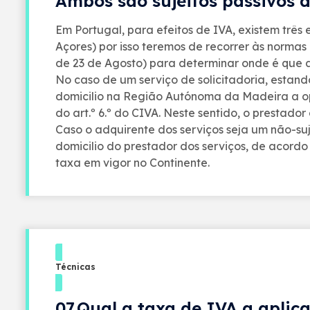
Ambos são sujeitos passivos d
Em Portugal, para efeitos de IVA, existem trê
Açores) por isso teremos de recorrer às normas 
de 23 de Agosto) para determinar onde é que 
No caso de um serviço de solicitadoria, estand
domicilio na Região Autónoma da Madeira a ope
do art.º 6.º do CIVA. Neste sentido, o prestad
Caso o adquirente dos serviços seja um não-suj
domicilio do prestador dos serviços, de acordo 
taxa em vigor no Continente.
Técnicas
07.Qual a taxa de IVA a aplic