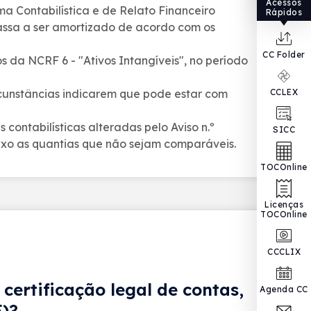
Acessos
a Contabilística e de Relato Financeiro
Rápidos
passa a ser amortizado de acordo com os
CC Folder
 da NCRF 6 - "Ativos Intangíveis", no período
rcunstâncias indicarem que pode estar com
CCLEX
contabilísticas alteradas pelo Aviso n.º
SICC
Anexo as quantias que não sejam comparáveis.
TOCOnline
Licenças
TOCOnline
CCCLIX
ertificação legal de contas,
Agenda CC
E)?