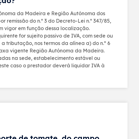
ção?
o Autónoma da Madeira e Região Autónoma dos
or remissão do n.º 3 do Decreto-Lei n.º 347/85,
m vigor em função dessa localização.
irente for sujeito passivo de IVA, com sede ou
tributação, nos termos da alínea a) do n.º 6
o à taxa vigente Região Autónoma da Madeira.
zadas na sede, estabelecimento estável ou
neste caso o prestador deverá liquidar IVA à
sporte de tomate, do campo