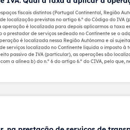
e IVA. Qual a taxa a aplicar à opera
s espaços fiscais distintos (Portugal Continental, Regiã
de localização previstas no artigo 6.º do Código do IVA (p
a operação é localizada para depois aplicarmos a taxa e
o o prestador de serviços sedeado no Continente se o adqu
ração é localizada nessa Região Autónoma e aí sujeita a 
or de serviços localizado no Continente liquida o impost
eito passivo de IVA (particular), as operações são locali
com a alínea b) do n.º 6 do artigo 6.º do CIVA, pelo que, 
ar, na prestação de serviços de tran