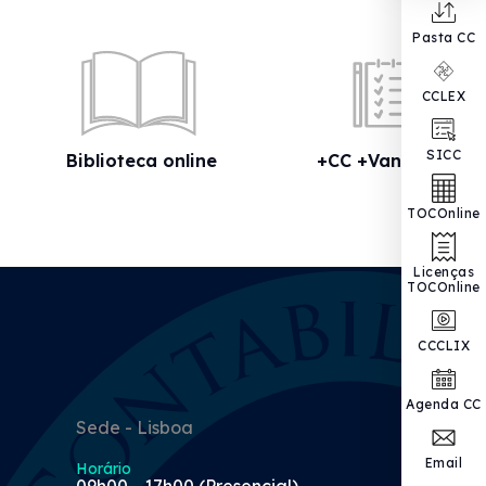
Pasta CC
CCLEX
SICC
Biblioteca online
+CC +Vantagens
TOCOnline
Licenças
TOCOnline
CCCLIX
Agenda CC
Sede - Lisboa
Email
Horário
09h00 - 17h00 (Presencial)