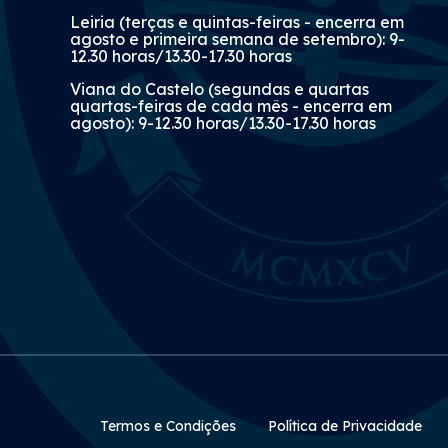
Leiria (terças e quintas-feiras - encerra em
agosto e primeira semana de setembro): 9-
12.30 horas/13.30-17.30 horas
Viana do Castelo (segundas e quartas
quartas-feiras de cada mês - encerra em
agosto): 9-12.30 horas/13.30-17.30 horas
Rodapé Secundário
Termos e Condições
Política de Privacidade