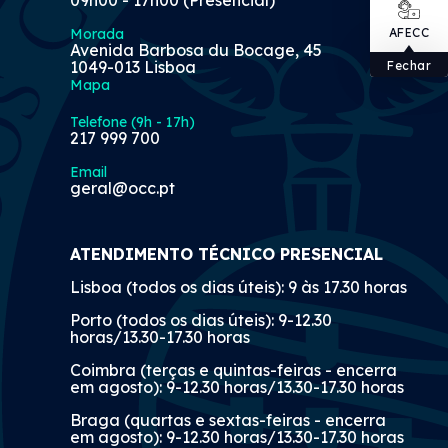
Morada
AFECC
Avenida Barbosa du Bocage, 45
1049-013 Lisboa
Fechar
Mapa
Telefone (9h - 17h)
217 999 700
Email
geral@occ.pt
ATENDIMENTO TÉCNICO PRESENCIAL
Lisboa (todos os dias úteis): 9 às 17.30 horas
Porto (todos os dias úteis): 9-12.30
horas/13.30-17.30 horas
Coimbra (terças e quintas-feiras - encerra
em agosto): 9-12.30 horas/13.30-17.30 horas
Braga (quartas e sextas-feiras - encerra
em agosto): 9-12.30 horas/13.30-17.30 horas