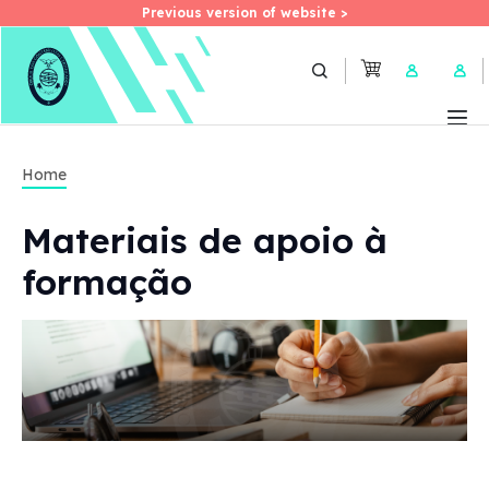
Previous version of website >
Previous version of website >
Skip
to
User 
main
content
Home
Materiais de apoio à
formação