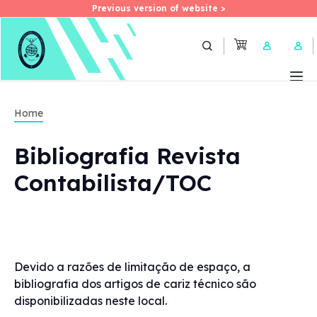
Previous version of website >
Previous version of website >
Skip
to
User 
main
content
Home
Bibliografia Revista
Contabilista/TOC
Devido a razões de limitação de espaço, a
bibliografia dos artigos de cariz técnico são
disponibilizadas neste local.