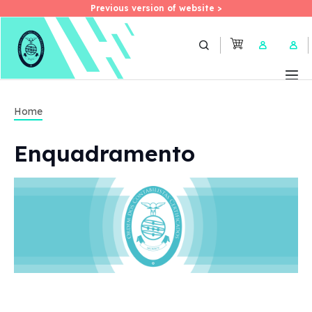
Previous version of website >
Previous version of website >
Skip
to
User 
main
content
Home
Enquadramento