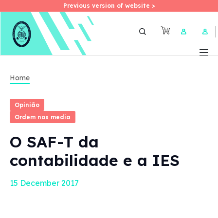
Previous version of website >
Previous version of website >
Skip
to
User 
main
content
Home
Opinião
Ordem nos media
O SAF-T da
contabilidade e a IES
15 December 2017