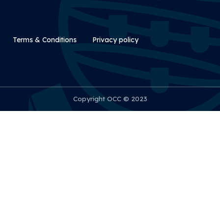
Rodapé Secundário
Terms & Conditions
Privacy policy
Copyright OCC © 2023