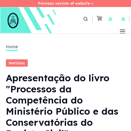
Previous version of website >
Previous version of website >
Skip
to
User 
main
content
Home
Notícias
Apresentação do livro
"Processos da
Competência do
Ministério Público e das
Conservatórias do