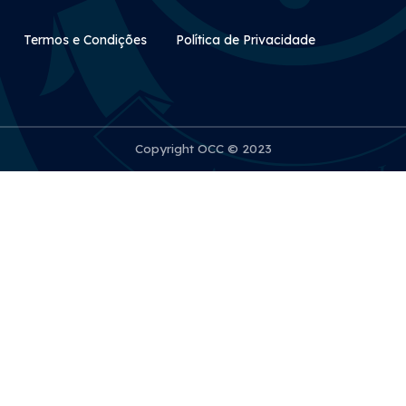
Rodapé Secundário
Termos e Condições
Política de Privacidade
Copyright OCC © 2023