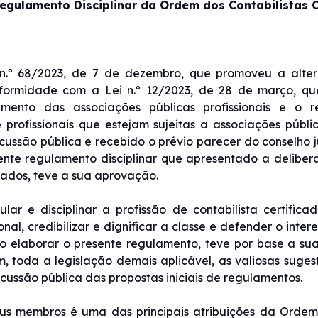
egulamento Disciplinar da Ordem dos Contabilistas C
n.º 68/2023, de 7 de dezembro, que promoveu a alte
onformidade com a Lei n.º 12/2023, de 28 de março, qu
mento das associações públicas profissionais e o r
rofissionais que estejam sujeitas a associações públic
ussão pública e recebido o prévio parecer do conselho ju
ente regulamento disciplinar que apresentado a deliber
cados, teve a sua aprovação.
r e disciplinar a profissão de contabilista certifica
onal, credibilizar e dignificar a classe e defender o inter
, ao elaborar o presente regulamento, teve por base a sua
em, toda a legislação demais aplicável, as valiosas suge
cussão pública das propostas iniciais de regulamentos.
 seus membros é uma das principais atribuições da Ordem