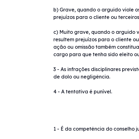
b) Grave, quando o arguido viole os
prejuízos para o cliente ou terceir
c) Muito grave, quando o arguido vi
resultem prejuízos para o cliente 
ação ou omissão também constitua c
cargo para que tenha sido eleito 
3 - As infrações disciplinares previ
de dolo ou negligência.
4 - A tentativa é punível.
1 - É da competência do conselho ju