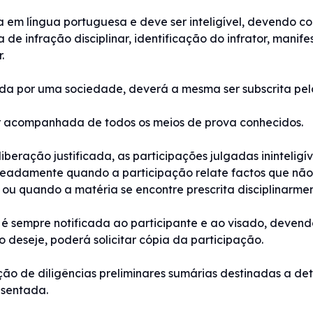
a em língua portuguesa e deve ser inteligível, devendo co
ca de infração disciplinar, identificação do infrator, mani
.
ada por uma sociedade, deverá a mesma ser subscrita pelo
er acompanhada de todos os meios de prova conhecidos.
beração justificada, as participações julgadas ininteligív
eadamente quando a participação relate factos que não
ou quando a matéria se encontre prescrita disciplinarmen
é sempre notificada ao participante e ao visado, devendo
o deseje, poderá solicitar cópia da participação.
ção de diligências preliminares sumárias destinadas a det
esentada.