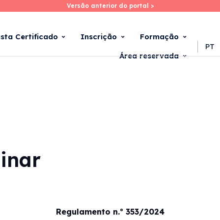
Versão anterior do portal >
Versão anterior do portal >
Skip
to
main
ista Certificado
Inscrição
Formação
content
PT
Área reservada
inar
Regulamento n.º 353/2024