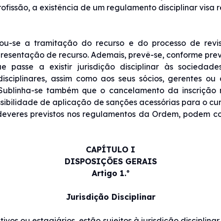
ofissão, a existência de um regulamento disciplinar visa
cou-se a tramitação do recurso e do processo de revi
resentação de recurso. Ademais, prevê-se, conforme pre
ue passe a existir jurisdição disciplinar às sociedad
disciplinares, assim como aos seus sócios, gerentes ou
o. Sublinha-se também que o cancelamento da inscrição 
possibilidade de aplicação de sanções acessórias para o c
everes previstos nos regulamentos da Ordem, podem c
CAPÍTULO I
DISPOSIÇÕES GERAIS
Artigo 1.º
Jurisdição Disciplinar
fetivos ou estagiários, estão sujeitos à jurisdição disciplin