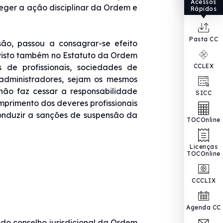
Acessos
 reger a ação disciplinar da Ordem e
Rápidos
Pasta CC
são, passou a consagrar-se efeito
visto também no Estatuto da Ordem
es de profissionais, sociedades de
CCLEX
 administradores, sejam os mesmos
não faz cessar a responsabilidade
SICC
umprimento dos deveres profissionais
onduzir a sanções de suspensão da
TOCOnline
Licenças
TOCOnline
CCCLIX
Agenda CC
ar do conselho jurisdicional da Ordem