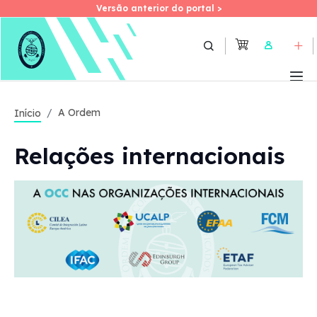
Versão anterior do portal >
Versão anterior do portal >
Skip
to
User
main
content
A Ordem
Início
Relações internacionais