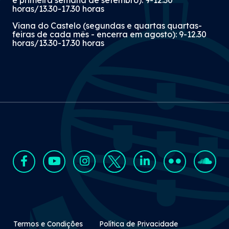
horas/13.30-17.30 horas
Viana do Castelo (segundas e quartas quartas-
feiras de cada mês - encerra em agosto): 9-12.30
horas/13.30-17.30 horas
Rodapé Secundário
Termos e Condições
Política de Privacidade