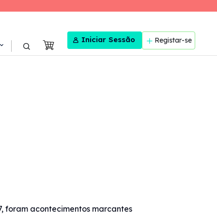
User menu
Iniciar Sessão
Registar-se
17, foram acontecimentos marcantes