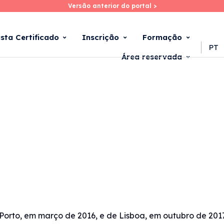
Versão anterior do portal >
Versão anterior do portal >
Skip
to
main
ista Certificado
Inscrição
Formação
content
PT
Área reservada
 Porto, em março de 2016, e de Lisboa, em outubro de 20