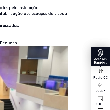
os pela instituição.
ntabilização dos espaços de Lisboa
eressados.
o Pequeno
Acessos
Rápidos
Pasta CC
CCLEX
SICC