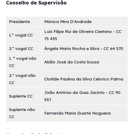
Conselho de Supervisão
Presidente
Mónica Mira D'Andrade
Luís Filipe Rui de Oliveira Caetano - CC
1.º vogal CC
75 435
2.º vogal CC
Ângela Maria Rocha e Silva - CC 64 570
1. º vogal não
Abílio José da Costa Sousa
CC
2.º vogal não
Clotilde Paulina da Silva Celorico Palma
CC
João António da Guia Jacinto - CC 90
Suplente CC
557
Suplente não
Fernanda Maria Duarte Nogueira
CC