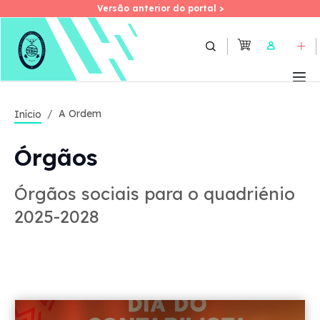
Versão anterior do portal >
Versão anterior do portal >
Skip
to
User
main
content
A Ordem
Início
Órgãos
Órgãos sociais para o quadriénio
2025-2028