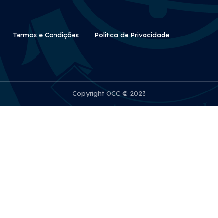
Rodapé Secundário
Termos e Condições
Política de Privacidade
Copyright OCC © 2023