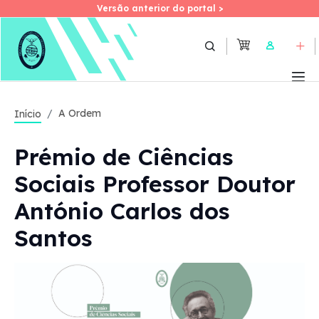
Versão anterior do portal >
Versão anterior do portal >
Skip
to
User
main
content
A Ordem
Início
Prémio de Ciências
Sociais Professor Doutor
António Carlos dos
Santos