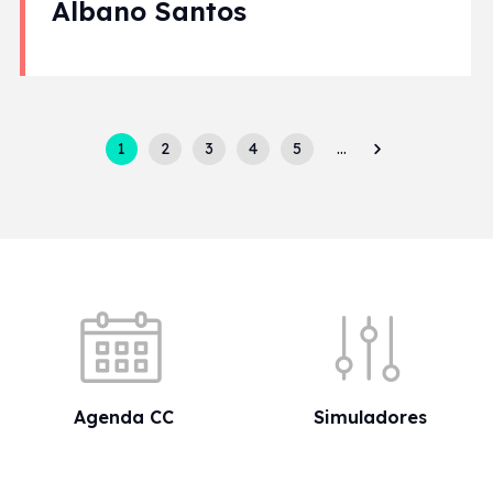
Albano Santos
Pagination
1
2
3
4
5
…
Acessos rápidos
Agenda CC
Simuladores