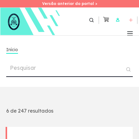
Versão anterior do portal >
Versão anterior do portal >
Skip
to
User
main
content
Início
6 de 247 resultados