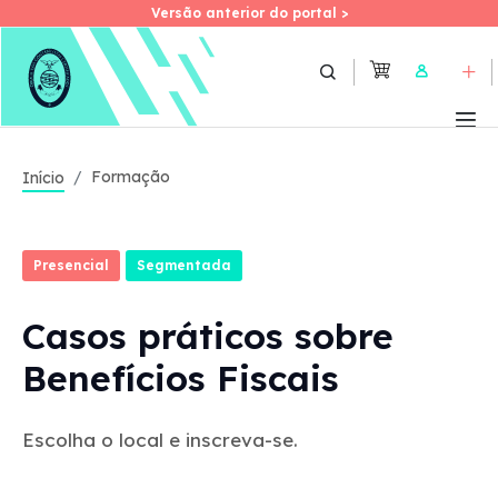
Versão anterior do portal >
Versão anterior do portal >
Skip
to
User
main
content
Formação
Início
Presencial
Segmentada
Casos práticos sobre
Benefícios Fiscais
Escolha o local e inscreva-se.