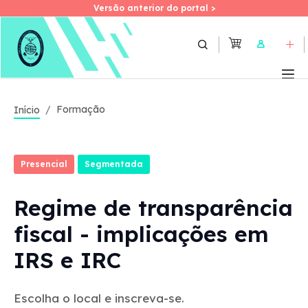
Versão anterior do portal >
Versão anterior do portal >
Skip
to
User
main
content
Formação
Início
Presencial
Segmentada
Regime de transparência
fiscal - implicações em
IRS e IRC
Escolha o local e inscreva-se.