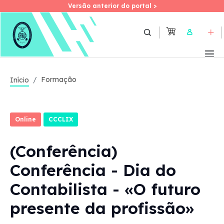
Versão anterior do portal >
Versão anterior do portal >
Skip
to
User
main
content
Formação
Início
Online
CCCLIX
(Conferência)
Conferência - Dia do
Contabilista - «O futuro
presente da profissão»