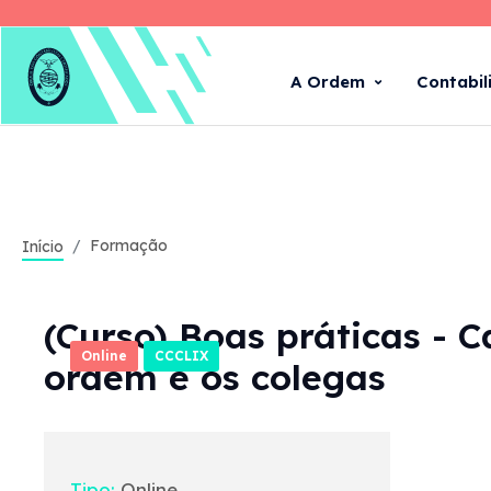
A Ordem
Contabil
Formação
Início
(Curso) Boas práticas - 
Online
CCCLIX
ordem e os colegas
Tipo:
Online