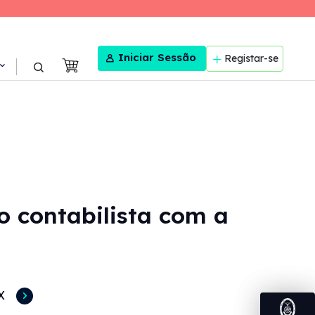
User menu
Iniciar Sessão
Registar-se
o contabilista com a
X