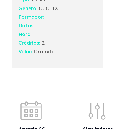
Género:
CCCLIX
Formador:
Datas:
Hora:
Créditos:
2
Valor:
Gratuito
Acessos rápidos
Agenda CC
Simuladores