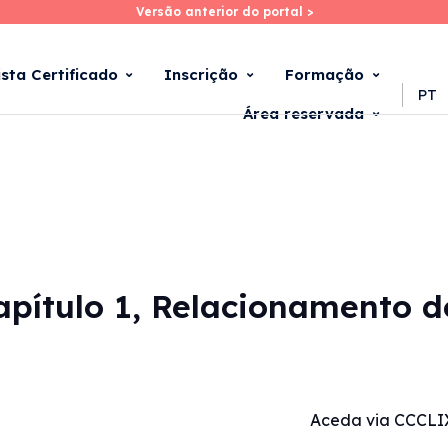
Versão anterior do portal >
Versão anterior do portal >
Skip
to
main
ista Certificado
Inscrição
Formação
content
PT
Área reservada
Capítulo 1, Relacionamento d
Aceda via CCCLI