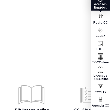
Acessos
Rápidos
Pasta CC
CCLEX
SICC
TOCOnline
Licenças
TOCOnline
CCCLIX
Agenda CC
Biblioteca online
+CC +Vantagens