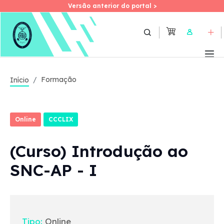
Versão anterior do portal >
Versão anterior do portal >
Skip
to
User
main
content
Formação
Início
Online
CCCLIX
(Curso) Introdução ao
SNC-AP - I
Tipo:
Online