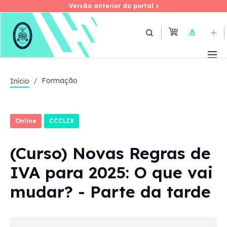
Versão anterior do portal >
Versão anterior do portal >
Skip
to
User
main
content
Formação
Início
Online
CCCLIX
(Curso) Novas Regras de
IVA para 2025: O que vai
mudar? - Parte da tarde