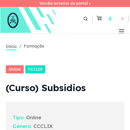
Versão anterior do portal >
Versão anterior do portal >
Skip
to
User
main
content
Formação
Início
Online
CCCLIX
(Curso) Subsídios
Tipo:
Online
Género:
CCCLIX