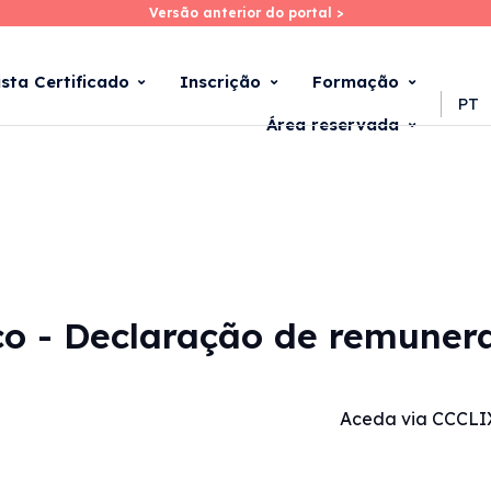
Versão anterior do portal >
Versão anterior do portal >
Skip
to
main
ista Certificado
Inscrição
Formação
content
PT
Área reservada
ico - Declaração de remuner
Aceda via CCCLI