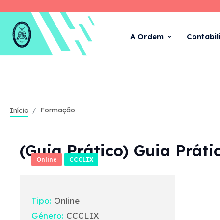
A Ordem
Contabil
Formação
Início
(Guia Prático) Guia Prát
Online
CCCLIX
Tipo:
Online
Género:
CCCLIX