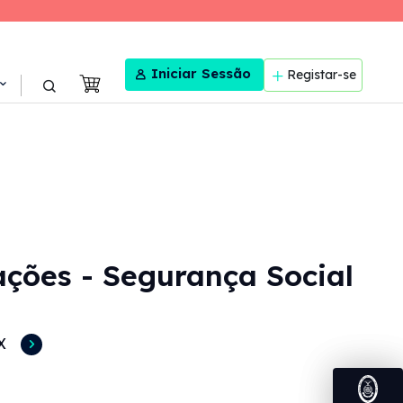
User menu
Iniciar Sessão
Registar-se
ações - Segurança Social
X