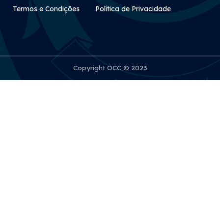
Rodapé Secundário
Termos e Condições
Política de Privacidade
Copyright OCC © 2023