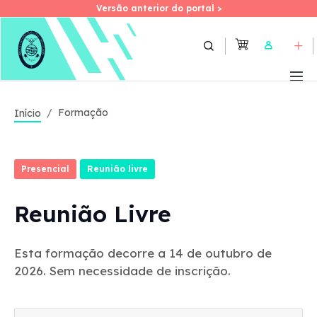
Versão anterior do portal >
Versão anterior do portal >
Skip
to
User
main
content
Formação
Início
Presencial
Reunião livre
Reunião Livre
Esta formação decorre a 14 de outubro de
2026. Sem necessidade de inscrição.