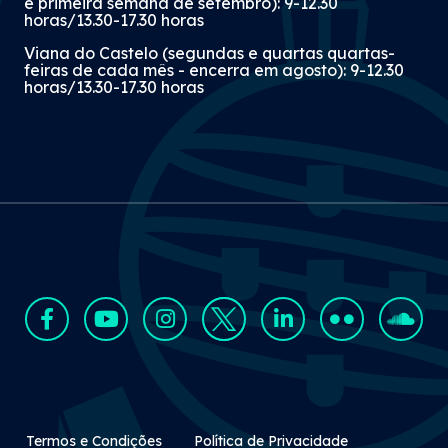
e primeira semana de setembro): 9-12.30
horas/13.30-17.30 horas
Viana do Castelo (segundas e quartas quartas-
feiras de cada mês - encerra em agosto): 9-12.30
horas/13.30-17.30 horas
Rodapé Secundário
Termos e Condições
Política de Privacidade