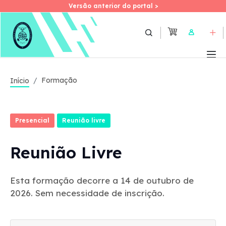
Versão anterior do portal >
Versão anterior do portal >
Skip
to
User
main
content
Formação
Início
Presencial
Reunião livre
Reunião Livre
Esta formação decorre a 14 de outubro de
2026. Sem necessidade de inscrição.