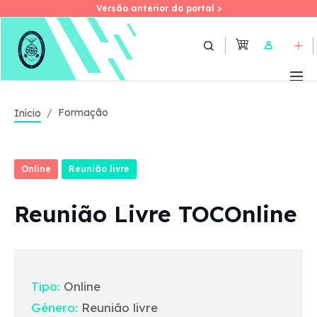
Versão anterior do portal >
Versão anterior do portal >
Skip
to
User
main
content
Formação
Início
Online
Reunião livre
Reunião Livre TOCOnline
Tipo:
Online
Género:
Reunião livre