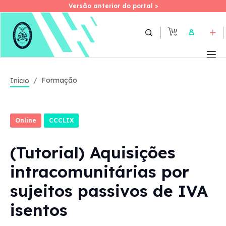
Versão anterior do portal >
Versão anterior do portal >
Skip
to
User
main
content
Formação
Início
Online
CCCLIX
(Tutorial) Aquisições
intracomunitárias por
sujeitos passivos de IVA
isentos