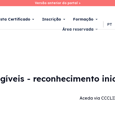
Versão anterior do portal >
Versão anterior do portal >
Skip
to
main
ista Certificado
Inscrição
Formação
content
PT
Área reservada
angíveis - reconhecimento in
Aceda via CCCLI