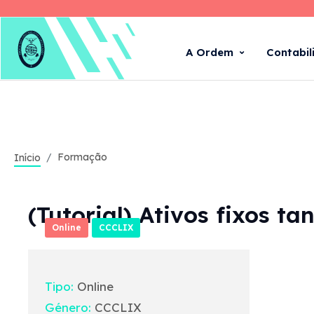
A Ordem
Contabil
Formação
Início
(Tutorial) Ativos fixos t
Online
CCCLIX
Tipo:
Online
Género:
CCCLIX