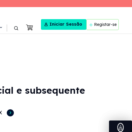
User menu
Iniciar Sessão
Registar-se
icial e subsequente
X