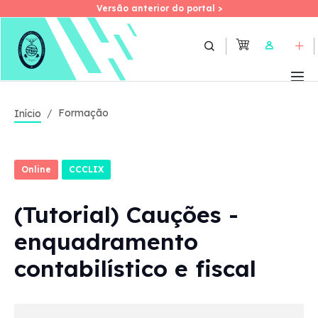
Versão anterior do portal >
Versão anterior do portal >
Skip
to
User
main
content
Formação
Início
Online
CCCLIX
(Tutorial) Cauções -
enquadramento
contabilístico e fiscal