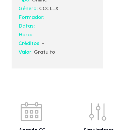
Género:
CCCLIX
Formador:
Datas:
Hora:
Créditos:
-
Valor:
Gratuito
Acessos rápidos
Agenda CC
Simuladores