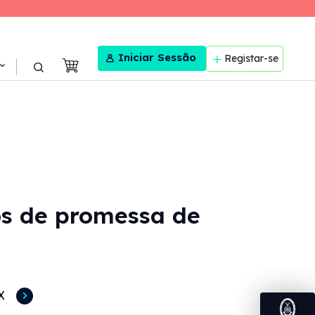
User menu
Iniciar Sessão
Registar-se
os de promessa de
X