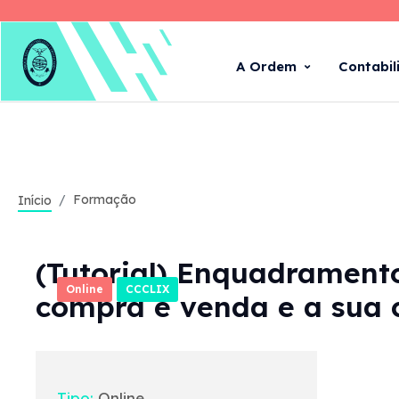
A Ordem
Contabil
Formação
Início
(Tutorial) Enquadramento
Online
CCCLIX
compra e venda e a sua 
Tipo:
Online