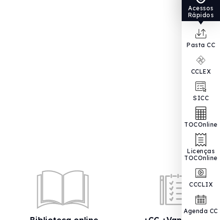
Acessos
Rápidos
Pasta CC
CCLEX
SICC
TOCOnline
Licenças
TOCOnline
CCCLIX
Agenda CC
Biblioteca online
+CC +Vantagens