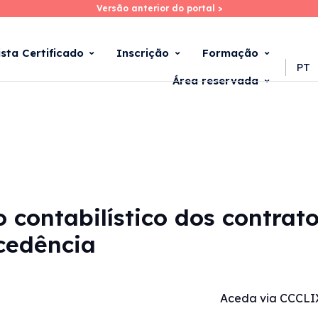
Versão anterior do portal >
Versão anterior do portal >
Skip
to
main
ista Certificado
Inscrição
Formação
content
PT
Área reservada
 contabilístico dos contrat
cedência
Aceda via CCCLI