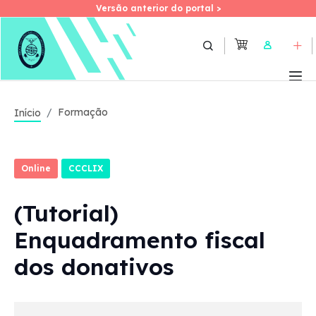
Versão anterior do portal >
Versão anterior do portal >
Skip
to
User
main
content
Formação
Início
Online
CCCLIX
(Tutorial)
Enquadramento fiscal
dos donativos