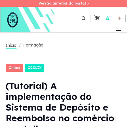
Versão anterior do portal >
Versão anterior do portal >
Skip
to
User
main
content
Formação
Início
Online
CCCLIX
(Tutorial) A
implementação do
Sistema de Depósito e
Reembolso no comércio