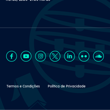
Rodapé Secundário
Termos e Condições
Política de Privacidade