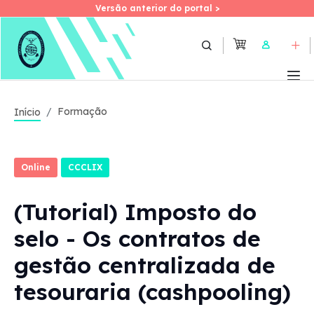
Versão anterior do portal >
Versão anterior do portal >
Skip
to
User
main
content
Formação
Início
Online
CCCLIX
(Tutorial) Imposto do
selo - Os contratos de
gestão centralizada de
tesouraria (cashpooling)