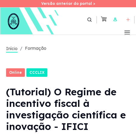
Versão anterior do portal >
Versão anterior do portal >
Skip
to
User
main
content
Formação
Início
Online
CCCLIX
(Tutorial) O Regime de
incentivo fiscal à
investigação científica e
inovação - IFICI