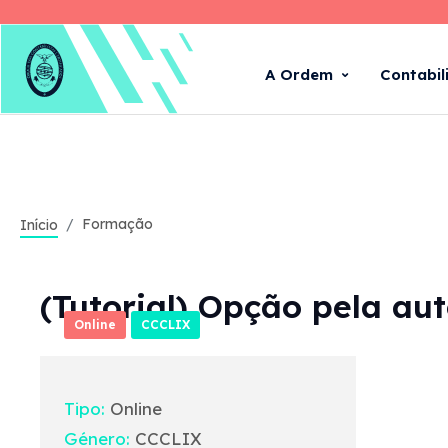
A Ordem
Contabil
Formação
Início
(Tutorial) Opção pela au
Online
CCCLIX
Tipo:
Online
Género:
CCCLIX