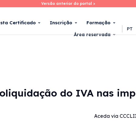
Versão anterior do portal >
Versão anterior do portal >
Skip
to
main
ista Certificado
Inscrição
Formação
content
PT
Área reservada
toliquidação do IVA nas im
Aceda via CCCLI