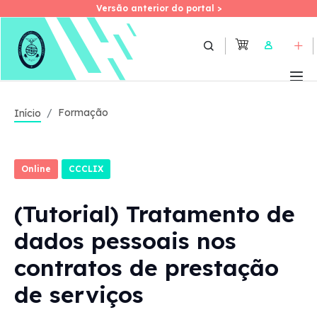
Versão anterior do portal >
Versão anterior do portal >
Skip
to
User
main
content
Formação
Início
Online
CCCLIX
(Tutorial) Tratamento de
dados pessoais nos
contratos de prestação
de serviços