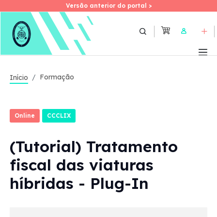
Versão anterior do portal >
Versão anterior do portal >
Skip
to
User
main
content
Formação
Início
Online
CCCLIX
(Tutorial) Tratamento
fiscal das viaturas
híbridas - Plug-In