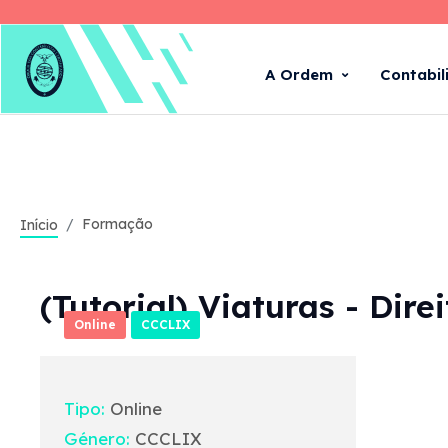
A Ordem
Contabil
Formação
Início
(Tutorial) Viaturas - Dir
Online
CCCLIX
Tipo:
Online
Género:
CCCLIX