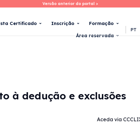
Versão anterior do portal >
Versão anterior do portal >
Skip
to
main
ista Certificado
Inscrição
Formação
content
PT
Área reservada
eito à dedução e exclusões
Aceda via CCCLI