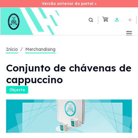
Versão anterior do portal >
Versão anterior do portal >
Skip
to
User
main
content
Início
Merchandising
Conjunto de chávenas de
cappuccino
Objecto