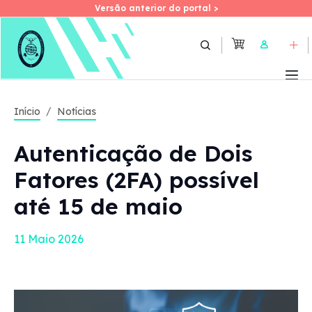
Versão anterior do portal >
Versão anterior do portal >
Skip
to
User
main
content
Início
Notícias
Autenticação de Dois
Fatores (2FA) possível
até 15 de maio
11 Maio 2026