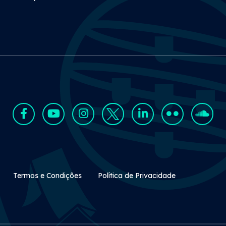
Rodapé Secundário
Termos e Condições
Política de Privacidade