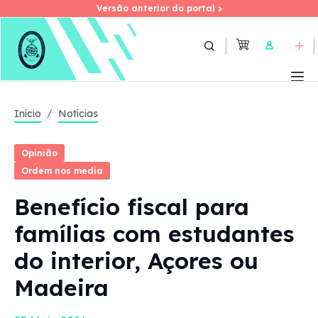
Versão anterior do portal >
Versão anterior do portal >
Skip
to
User
main
content
Início
Notícias
Opinião
Ordem nos media
Benefício fiscal para
famílias com estudantes
do interior, Açores ou
Madeira