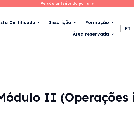
Versão anterior do portal >
Versão anterior do portal >
Skip
to
main
ista Certificado
Inscrição
Formação
content
PT
Área reservada
ódulo II (Operações i