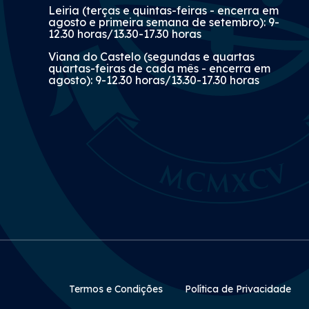
Leiria (terças e quintas-feiras - encerra em
agosto e primeira semana de setembro): 9-
12.30 horas/13.30-17.30 horas
Viana do Castelo (segundas e quartas
quartas-feiras de cada mês - encerra em
agosto): 9-12.30 horas/13.30-17.30 horas
Rodapé Secundário
Termos e Condições
Política de Privacidade