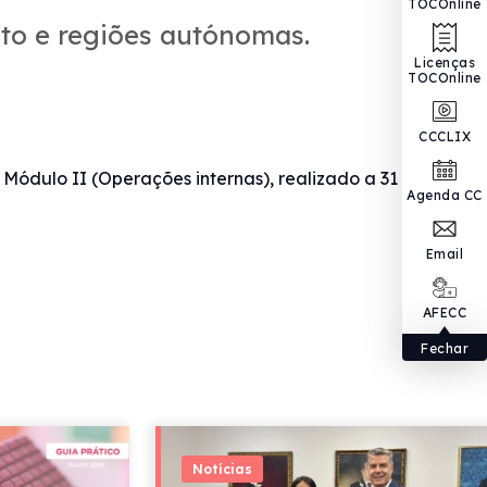
TOCOnline
ito e regiões autónomas.
Licenças
TOCOnline
CCCLIX
 Módulo II (Operações internas), realizado a 31 de
Agenda CC
Email
AFECC
Fechar
Notícias