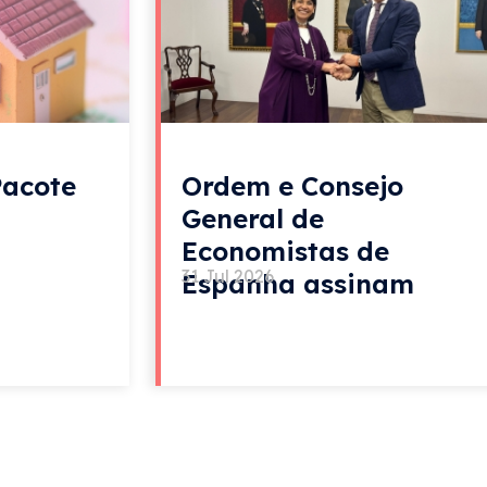
Pacote
Ordem e Consejo
General de
Economistas de
31 Jul 2026
Espanha assinam
acordo de colaboração