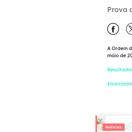
Prova d
A Ordem di
maio de 20
Resultado
Enunciados
Notícias