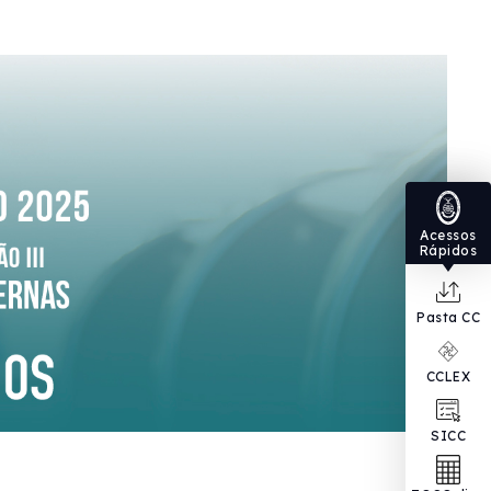
Acessos
Rápidos
Pasta CC
CCLEX
SICC