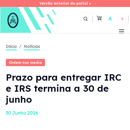
Versão anterior do portal >
Versão anterior do portal >
Skip
to
User
main
content
Início
Notícias
Ordem nos media
Prazo para entregar IRC
e IRS termina a 30 de
junho
30 Junho 2026