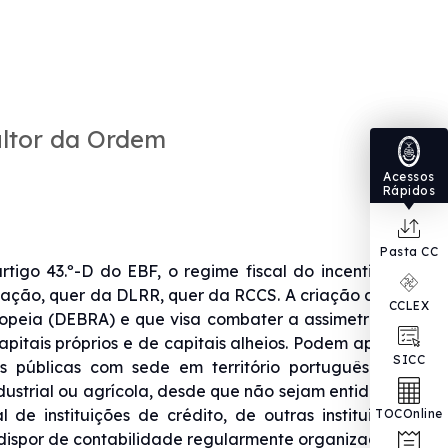
ultor da Ordem
Acessos
Rápidos
Pasta CC
tigo 43.º-D do EBF, o regime fiscal do incentivo à
gação, quer da DLRR, quer da RCCS. A criação deste
CCLEX
ropeia (DEBRA) e que visa combater a assimetria no
pitais próprios e de capitais alheios. Podem aplicar
SICC
s públicas com sede em território português que
ndustrial ou agrícola, desde que não sejam entidades
de instituições de crédito, de outras instituições
TOCOnline
dispor de contabilidade regularmente organizada, o