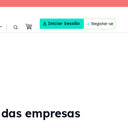
User menu
Iniciar Sessão
Registar-se
o das empresas