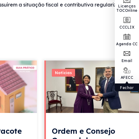
ssuírem a situação fiscal e contributiva regularizada
Licenças
TOCOnline
CCCLIX
Agenda CC
Email
Notícias
AFECC
Fechar
Pacote
Ordem e Consejo