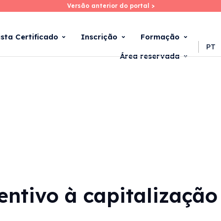
Versão anterior do portal >
Versão anterior do portal >
Skip
to
main
ista Certificado
Inscrição
Formação
content
PT
Área reservada
centivo à capitalizaçã