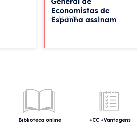
General de
Economistas de
31 Jul 2026
Espanha assinam
acordo de colaboração
Biblioteca online
+CC +Vantagens