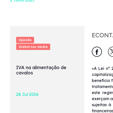
ECONTA
Opinião
Ordem nos media
IVA na alimentação de
«A Lei nº 
cavalos
capitaliza
benefício 
tratamento
este regi
28 Jul 2026
exerçam a 
sujeitas à
financeira