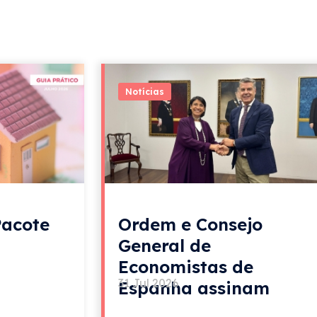
Notícias
Pacote
Ordem e Consejo
General de
Economistas de
31 Jul 2026
Espanha assinam
acordo de colaboração