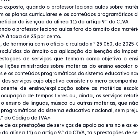
 exposto, quando o professor leciona aulas sobre matéri
 os planos curriculares e os conteúdos programáticos do
ficiar da isenção da alínea 11) do artigo 9.º do CIVA.
ndo o professor leciona aulas fora do âmbito das matéria
VA à taxa de 23 por cento.
, de harmonia com o ofício-circulado n.º 25 060, de 2025-
excluídas do âmbito da aplicação da isenção do imposto
restações de serviços que tenham como objetivo o ens
e lições ministradas sobre matérias do ensino escolar
es e os conteúdos programáticos do sistema educativo nac
o dos serviços cujo objetivo consiste no mero acompanha
nente de ensino/explicação sobre as matérias escola
 ocupação de tempos livres ou, ainda, os serviços relati
 ensino de línguas, música ou outras matérias, que não 
programáticos do sistema educativo nacional, sem prejuí
9.º do Código do IVA.»
e de as prestações de serviços de apoio ao ensino e as ex
da alínea 11) do artigo 9.º do CIVA, tais prestações de se