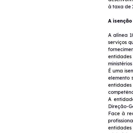
à taxa de 
A isenção 
A alínea 1
serviços q
fornecime
entidades
ministério
É uma isen
elemento 
entidades
competênci
A entidad
Direção-G
Face à re
profissio
entidades