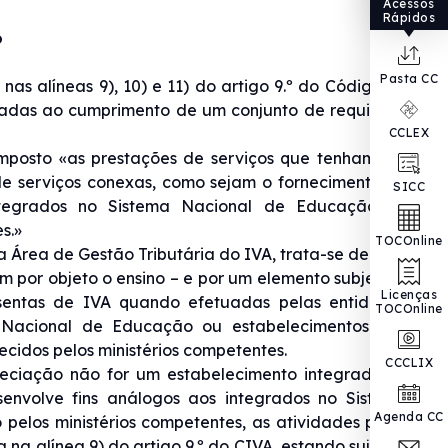
Acessos
Rápidos
o
Pasta CC
as alíneas 9), 10) e 11) do artigo 9.º do Código do
nadas ao cumprimento de um conjunto de requisitos,
CCLEX
imposto «as prestações de serviços que tenham por
de serviços conexas, como sejam o fornecimento de
SICC
integrados no Sistema Nacional de Educação ou
s.»
TOCOnline
 da Área de Gestão Tributária do IVA, trata-se de uma
 por objeto o ensino – e por um elemento subjetivo,
Licenças
sentas de IVA quando efetuadas pelas entidades
TOCOnline
a Nacional de Educação ou estabelecimentos que
ecidos pelos ministérios competentes.
CCCLIX
eciação não for um estabelecimento integrado no
nvolve fins análogos aos integrados no Sistema
Agenda CC
elos ministérios competentes, as atividades por si
na alínea 9) do artigo 9.º do CIVA, estando sujeitas