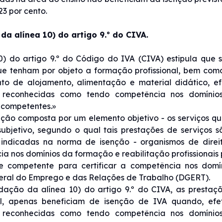
23 por cento.
da alínea 10) do artigo 9.º do CIVA.
0) do artigo 9.º do Código do IVA (CIVA) estipula que
ue tenham por objeto a formação profissional, bem com
nto de alojamento, alimentação e material didático, e
 reconhecidas como tendo competência nos domínios 
s competentes.»
ção composta por um elemento objetivo - os serviços qu
subjetivo, segundo o qual tais prestações de serviços
 indicadas na norma de isenção - organismos de direi
a nos domínios da formação e reabilitação profissionais 
e competente para certificar a competência nos domín
eral do Emprego e das Relações de Trabalho (DGERT).
dação da alínea 10) do artigo 9.º do CIVA, as prestaç
nal, apenas beneficiam de isenção de IVA quando, efe
 reconhecidas como tendo competência nos domínios 