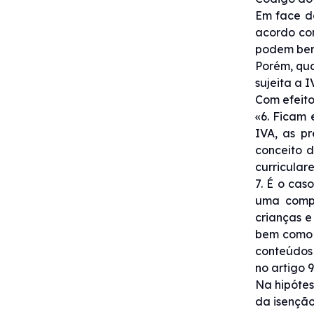
Em face do
acordo com
podem bene
Porém, qua
sujeita a I
Com efeito
«6. Ficam 
IVA, as p
conceito d
curricular
7. É o cas
uma compo
crianças e
bem como o
conteúdos 
no artigo 
Na hipótes
da isenção 