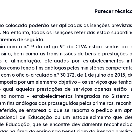
Parecer técnic
o colocada poderão ser aplicadas as isenções previstas n
. No entanto, todas as isenções referidas estão subordi
aremos de seguida.
a com o n.º 9 do artigo 9.º do CIVA estão isentas do 
nsino, bem como as transmissões de bens e prestações 
o e alimentação, efetuadas por estabelecimentos 
os como tendo fins análogos pelos ministérios competente
com o ofício-circulado n.º 30 172, de 1 de julho de 2015,
mposta por um elemento objetivo – os serviços que tenham
 qual aquelas prestações de serviços apenas estão i
 na norma – estabelecimentos integrados no Sistem
m fins análogos aos prosseguidos pelos primeiros, reconh
eferido, se empresa a que se reporta o pedido em apr
acional de Educação ou um estabelecimento que dese
e Educação, que se encontre devidamente reconhecido p
das na área do ensino não beneficiam da isenção prevista 