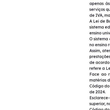
apenas às 
serviços q
de IVA, ma
A Lei de B
sistema ed
ensino univ
O sistema 
no ensino 
Assim, ate
prestações
de acordo 
refere a L
Face ao re
matérias do
Código do 
de 2024.
Esclarece-
superior, 
Código do 