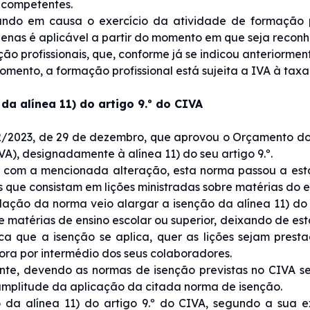
s competentes.
tando em causa o exercício da atividade de formação p
enas é aplicável a partir do momento em que seja reco
ação profissionais, que, conforme já se indicou anteriormen
omento, a formação profissional está sujeita a IVA à taxa
da alínea 11) do artigo 9.º do CIVA
82/2023, de 29 de dezembro, que aprovou o Orçamento do
VA), designadamente à alínea 11) do seu artigo 9.º.
 com a mencionada alteração, esta norma passou a esta
s que consistam em lições ministradas sobre matérias do en
ação da norma veio alargar a isenção da alínea 11) do ar
e matérias de ensino escolar ou superior, deixando de estar
ica que a isenção se aplica, quer as lições sejam prest
ra por intermédio dos seus colaboradores.
te, devendo as normas de isenção previstas no CIVA ser
amplitude da aplicação da citada norma de isenção.
da alínea 11) do artigo 9.º do CIVA, segundo a sua ex