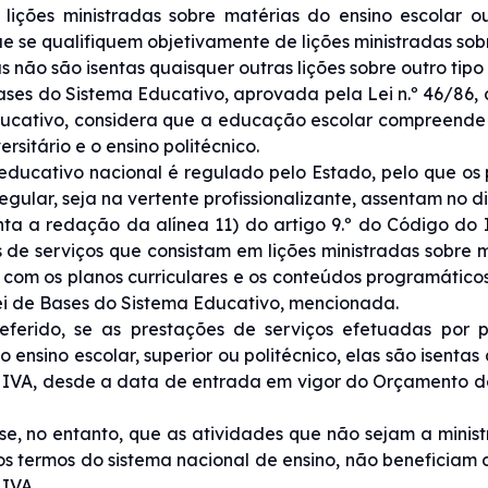
lições ministradas sobre matérias do ensino escolar o
ue se qualifiquem objetivamente de lições ministradas sob
s não são isentas quaisquer outras lições sobre outro tipo
ases do Sistema Educativo, aprovada pela Lei n.º 46/86,
ucativo, considera que a educação escolar compreende o
ersitário e o ensino politécnico.
educativo nacional é regulado pelo Estado, pelo que os 
regular, seja na vertente profissionalizante, assentam no 
nta a redação da alínea 11) do artigo 9.º do Código do 
 de serviços que consistam em lições ministradas sobre m
com os planos curriculares e os conteúdos programáticos
ei de Bases do Sistema Educativo, mencionada.
ferido, se as prestações de serviços efetuadas por pr
 ensino escolar, superior ou politécnico, elas são isentas
IVA, desde a data de entrada em vigor do Orçamento de 
se, no entanto, que as atividades que não sejam a minist
nos termos do sistema nacional de ensino, não beneficiam 
IVA.