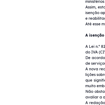
ministério
Assim, es
isenção ap
e reabilit
Até esse m
A isenção 
A Lei n.º 
do IVA (CI
De acordo
de serviço
A nova red
lições sobr
que signif
muito embo
Não obstan
avaliar a 
A redação 