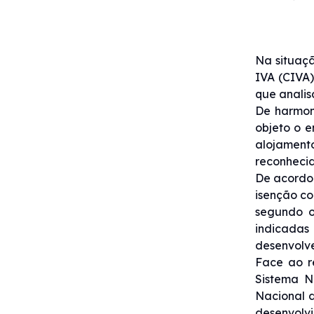
Na situaçã
IVA (CIVA)
que analis
De harmoni
objeto o e
alojament
reconhecid
De acordo 
isenção co
segundo o
indicadas
desenvolve
Face ao r
Sistema N
Nacional d
desenvolvi