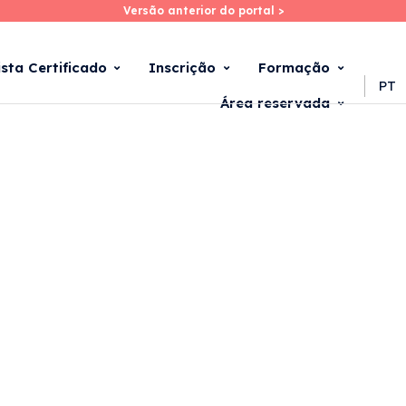
Versão anterior do portal >
Versão anterior do portal >
Skip
to
main
ista Certificado
Inscrição
Formação
content
PT
Área reservada