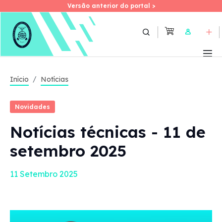
Versão anterior do portal >
Versão anterior do portal >
Skip
to
User
main
content
Início
Notícias
Novidades
Notícias técnicas - 11 de
setembro 2025
11 Setembro 2025