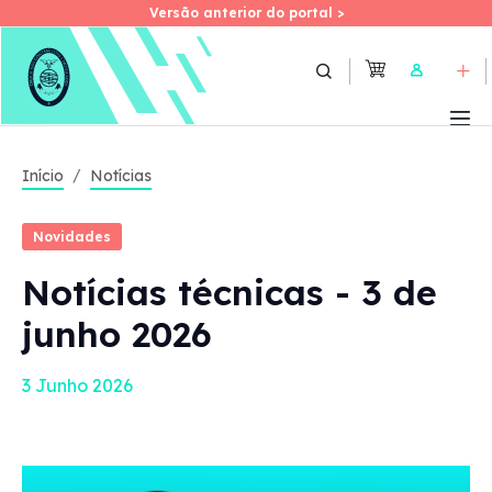
Versão anterior do portal >
Versão anterior do portal >
Skip
to
User
main
content
Início
Notícias
Novidades
Notícias técnicas - 3 de
junho 2026
3 Junho 2026