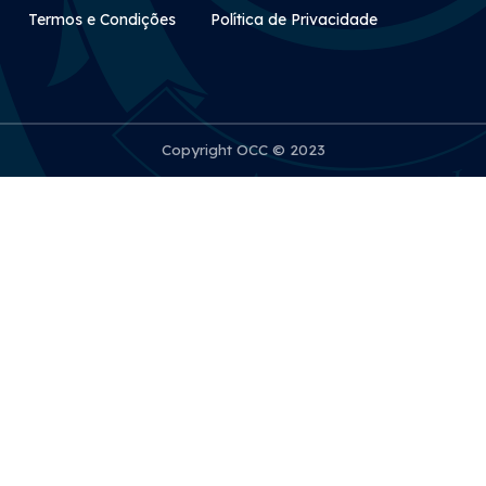
Rodapé Secundário
Termos e Condições
Política de Privacidade
Copyright OCC © 2023