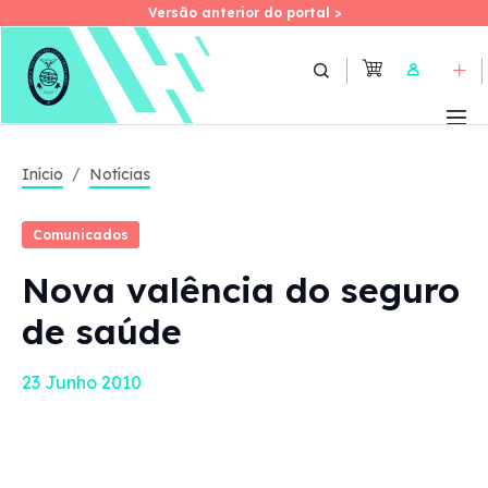
Versão anterior do portal >
Versão anterior do portal >
Skip
to
User
main
content
Início
Notícias
Comunicados
Nova valência do seguro
de saúde
23 Junho 2010