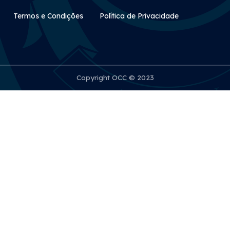
Rodapé Secundário
Termos e Condições
Política de Privacidade
Copyright OCC © 2023