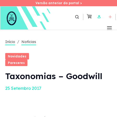
Versão anterior do portal >
Versão anterior do portal >
Skip
to
User
main
content
Início
Notícias
Novidades
Pareceres
Taxonomias – Goodwill
25 Setembro 2017