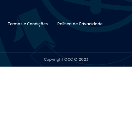
Rodapé Secundário
Termos e Condições
Política de Privacidade
Copyright OCC © 2023