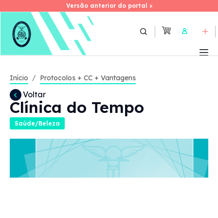
Versão anterior do portal >
Versão anterior do portal >
Skip
to
User
main
content
Início
Protocolos + CC + Vantagens
Voltar
Clínica do Tempo
Saúde/Beleza